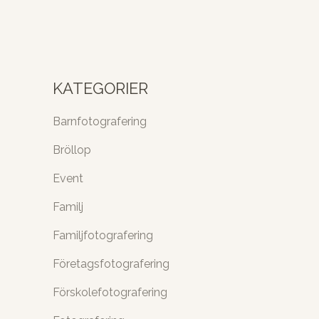
dessutom...
11 september, 2017
/
2 Comments
KATEGORIER
Barnfotografering
Bröllop
Event
Familj
Familjfotografering
Företagsfotografering
Förskolefotografering