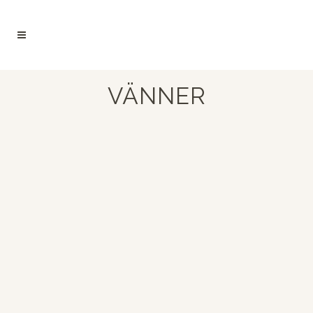
VÄNNER
EMMA
Emma är en av mina äldsta vänner
och vi har funnits i varandras liv i
många år. Emma är en otroligt
intelligent, varm och inkännande
människa och jag är glad och stolt
över att vara hennes vän. Hon är
en typiskt bussig person och